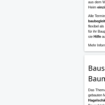
aus dem W
Heim
einz
Alle Termi
baubeglei
flexibel als
für ihr Bau
sie
Hilfe
au
Mehr Info
Baus
Bau
Das Them
gebauten 
Hagelsch