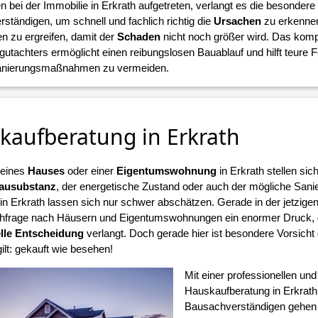
n bei der Immobilie in Erkrath aufgetreten, verlangt es die besonder
ständigen, um schnell und fachlich richtig die
Ursachen
zu erkennen
zu ergreifen, damit der
Schaden
nicht noch größer wird. Das komp
gutachters ermöglicht einen reibungslosen Bauablauf und hilft teure 
Sanierungsmaßnahmen zu vermeiden.
kaufberatung in Erkrath
 eines
Hauses
oder einer
Eigentumswohnung
in Erkrath stellen sic
ausubstanz
, der energetische Zustand oder auch der mögliche Sani
n Erkrath lassen sich nur schwer abschätzen. Gerade in der jetzigen 
frage nach Häusern und Eigentumswohnungen ein enormer Druck, d
lle Entscheidung
verlangt. Doch gerade hier ist besondere Vorsicht
ilt: gekauft wie besehen!
Mit einer professionellen un
Hauskaufberatung in Erkrath
Bausachverständigen gehen S