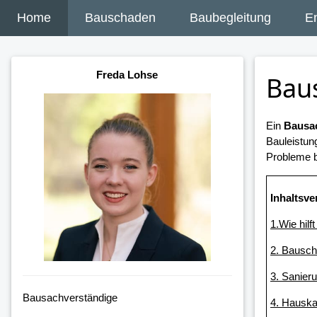
Home
Bauschaden
Baubegleitung
E
Freda Lohse
Baus
Ein
Bausac
Bauleistun
Probleme b
Inhaltsve
1.Wie hilf
2. Bausch
3. Sanier
Bausachverständige
4. Hauska