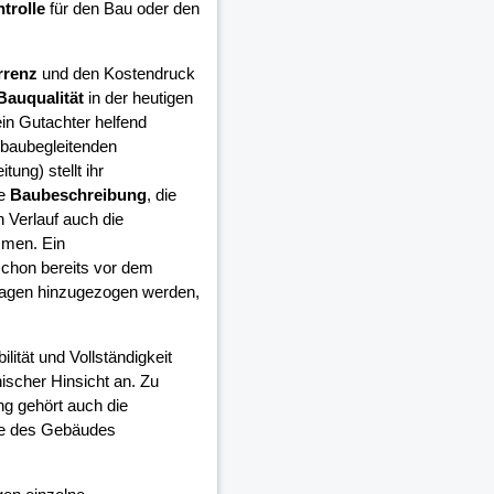
trolle
für den Bau oder den
rrenz
und den Kostendruck
Bauqualität
in der heutigen
in Gutachter helfend
 baubegleitenden
ung) stellt ihr
ie
Baubeschreibung
, die
 Verlauf auch die
mmen. Ein
schon bereits vor dem
lagen hinzugezogen werden,
ilität und Vollständigkeit
ischer Hinsicht an. Zu
ng gehört auch die
ge des Gebäudes