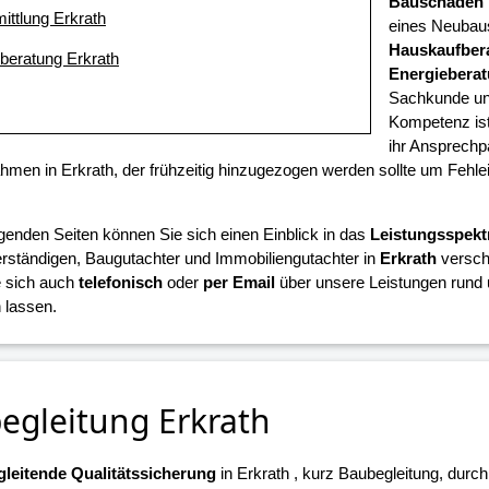
Bauschaden
ittlung Erkrath
eines Neubaus
Hauskaufber
eberatung Erkrath
Energiebera
Sachkunde und
Kompetenz ist
ihr Ansprechpa
en in Erkrath, der frühzeitig hinzugezogen werden sollte um Fehl
.
lgenden Seiten können Sie sich einen Einblick in das
Leistungsspek
ständigen, Baugutachter und Immobiliengutachter in
Erkrath
verscha
 sich auch
telefonisch
oder
per Email
über unsere Leistungen rund 
 lassen.
egleitung Erkrath
leitende Qualitätssicherung
in Erkrath , kurz Baubegleitung, durch