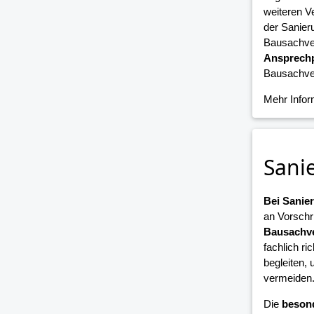
weiteren V
der Sanier
Bausachver
Ansprechp
Bausachver
Mehr Info
Sani
Bei Sani
an Vorschr
Bausachve
fachlich ri
begleiten,
vermeiden
Die
beson