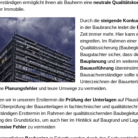
ständigen ermöglicht ihnen als Bauherrn eine
neutrale Qualitätskon
r Immobilie.
Durch die
steigende Konku
in der Baubranche leidet die
Zeit immer mehr. Hier kann e
eingreifen. Im Rahmen einer
Qualitätssicherung (Baubegleit
Baugutachter sicher, dass d
Bauplanung
und im weiteren
Bauausführung
übereinsti
Bausachverständiger sollte 
Unterzeichnen der Bauunter
he
Planungsfehler
und teure Umwege zu vermeiden.
ten wir in unserem Ersttermin die
Prüfung der Unterlagen
auf Plausib
 Überprüfung der Bauunterlagen in fachtechnischer und qualitätstechn
ständigen Ersttermin im Rahmen der qualitätssichernden Baubegleitu
ng des Grundstücks, um auch hier im Hinblick auf Baugrund und La
nsive Fehler
zu vermeiden