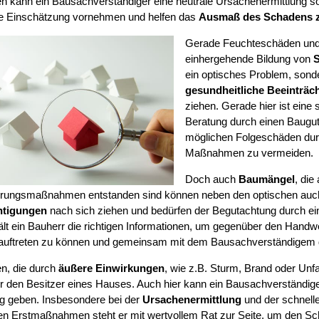
 kann ein Bausachverständiger eine neutrale Ursachenermittlung so
e Einschätzung vornehmen und helfen das
Ausmaß des Schadens 
Gerade Feuchteschäden und 
einhergehende Bildung von
S
ein optisches Problem, sond
gesundheitliche Beeinträc
ziehen. Gerade hier ist eine 
Beratung durch einen Baugut
möglichen Folgeschäden durc
Maßnahmen zu vermeiden.
Doch auch
Baumängel
, di
erungsmaßnahmen entstanden sind können neben den optischen auc
htigungen
nach sich ziehen und bedürfen der Begutachtung durch e
ält ein Bauherr die richtigen Informationen, um gegenüber den Handw
 auftreten zu können und gemeinsam mit dem Bausachverständigem 
n, die durch
äußere Einwirkungen
, wie z.B. Sturm, Brand oder Unf
für den Besitzer eines Hauses. Auch hier kann ein Bausachverständig
ung geben. Insbesondere bei der
Ursachenermittlung
und der schnelle
n Erstmaßnahmen steht er mit wertvollem Rat zur Seite, um den S