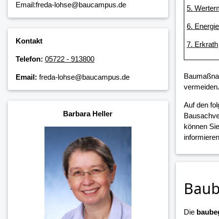
Email:freda-lohse@baucampus.de
5. Werterm
6. Energi
Kontakt
7. Erkrath
Telefon:
05722 - 913800
Baumaßnahm
Email:
freda-lohse@baucampus.de
vermeiden
Auf den fo
Barbara Heller
Bausachver
können Sie
informieren
Baub
Die
baubeg