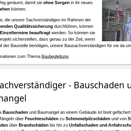
eg geräumt, damit sie
ohne Sorgen
in ihr neues
iehen
können.
ne, die unsere Sachverständigen im Rahmen der
tenden Qualitätssicherung
durchführen, können
Einzeltermine beauftragt
werden. So können sie
projekt sicherstellen, dass genau zu der Zeit, wenn
f der Baustelle benötigen, unsere Bausachverständigen für sie da sin
rmationen zum Thema
Baubegleitung
achverständiger - Bauschaden 
mangel
a
Bauschaden
und Baumangel an einem Gebäude ist breit gefächert u
Mängeln über
Feuchteschäden
zu
Schimmelpilzschäden
und von
S
äden
über
Brandschäden
bis hin zu
Unfallschaden und Anfahrsch