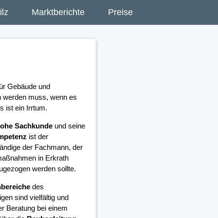
lz
Marktberichte
Preise
 für Gebäude und
en werden muss, wenn es
ist ein Irrtum.
ohe Sachkunde
und seine
ompetenz
ist der
ändige der Fachmann, der
maßnahmen in Erkrath
zugezogen werden sollte.
bereiche
des
en sind vielfältig und
er Beratung bei einem