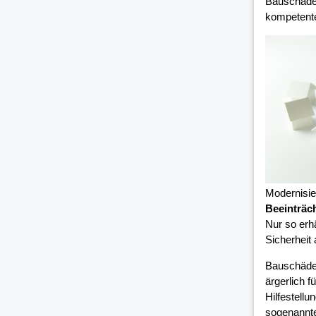
Bauschäden
kompetent
Modernisi
Beeinträc
Nur so erh
Sicherheit
Bauschäde
ärgerlich 
Hilfestell
sogenannte