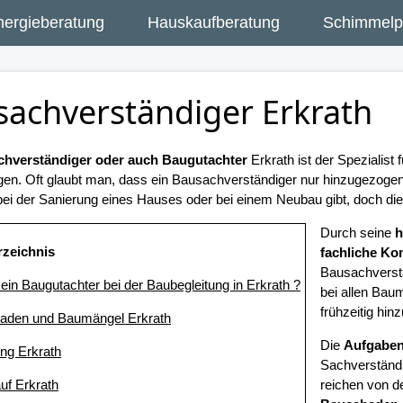
nergieberatung
Hauskaufberatung
Schimmelpi
achverständiger Erkrath
hverständiger oder auch Baugutachter
Erkrath ist der Spezialist
gen. Oft glaubt man, dass ein Bausachverständiger nur hinzugezog
ei der Sanierung eines Hauses oder bei einem Neubau gibt, doch dies 
Durch seine
h
rzeichnis
fachliche K
Bausachverst
t ein Baugutachter bei der Baubegleitung in Erkrath ?
bei allen Bau
frühzeitig hin
aden und Baumängel Erkrath
Die
Aufgaben
ung Erkrath
Sachverständig
uf Erkrath
reichen von d