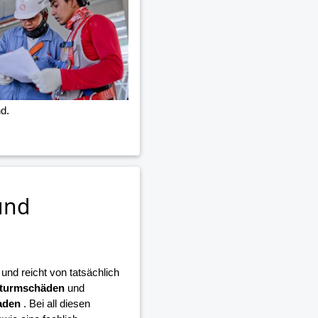
d.
und
nd reicht von tatsächlich
turmschäden
und
aden
. Bei all diesen