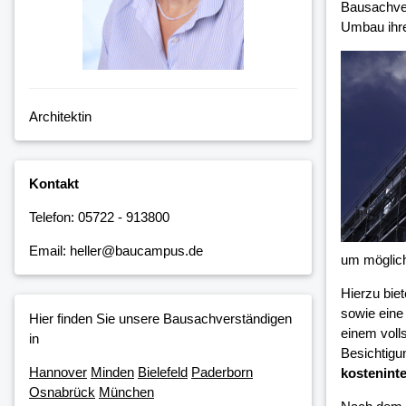
Bausachver
Umbau ihre
Architektin
Kontakt
Telefon: 05722 - 913800
Email: heller@baucampus.de
um möglic
Hierzu bie
sowie eine
Hier finden Sie unsere Bausachverständigen
einem voll
in
Besichtigu
Hannover
Minden
Bielefeld
Paderborn
kosteninte
Osnabrück
München