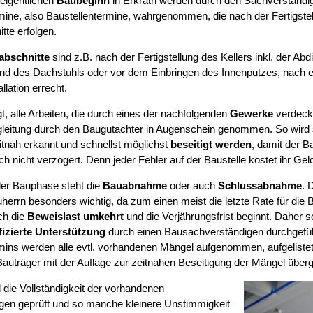
eigentlichen
Baubeginn
in Erkrath werden durch den Sachverständi
mine, also Baustellentermine, wahrgenommen, die nach der Fertigstel
tte erfolgen.
abschnitte
sind z.B. nach der Fertigstellung des Kellers inkl. der Abd
d des Dachstuhls oder vor dem Einbringen des Innenputzes, nach erf
llation errecht.
t, alle Arbeiten, die durch eines der nachfolgenden
Gewerke
verdeckt
leitung durch den Baugutachter in Augenschein genommen. So wird si
tnah erkannt und schnellst möglichst
beseitigt werden
, damit der B
ch nicht verzögert. Denn jeder Fehler auf der Baustelle kostet ihr Gel
er Bauphase steht die
Bauabnahme
oder auch
Schlussabnahme
. 
herrn besonders wichtig, da zum einen meist die letzte Rate für die B
ch die
Beweislast umkehrt
und die Verjährungsfrist beginnt. Daher s
fizierte Unterstützung
durch einen Bausachverständigen durchgefüh
mins werden alle evtl. vorhandenen Mängel aufgenommen, aufgelist
auträger mit der Auflage zur zeitnahen Beseitigung der Mängel über
 die Vollständigkeit der vorhandenen
gen geprüft und so manche kleinere Unstimmigkeit