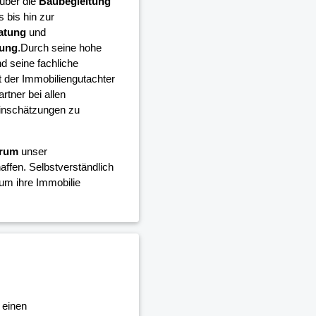
über die
Baubegleitung
 bis hin zur
atung
und
tung
.Durch seine hohe
 seine fachliche
 der Immobiliengutachter
rtner bei allen
einschätzungen zu
trum
unser
ffen. Selbstverständlich
um ihre Immobilie
 einen