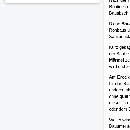
Nach dem 
Routineter
Bauabschni
Diese
Bau
Rohbaus un
Sanitärinsta
Kurz gesag
der Baubeg
Mängel
zei
wird und si
Am Ende d
für den Bau
anderen si
ohne
quali
dieses Ter
oder dem B
Weiter wird
Bauunterla