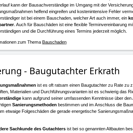
erlauf kann der Bausachverständige im Umgang mit der Versicherun
ungsmaßnahmen helfend eingreifen und kostenintensive Fehler verme
ständiger ist bei einem Bauschaden, welcher Art auch immer, ein
ko
artner
. Auch für Bauschäden ist eine flexible Terminvereinbarung m
ständigen und die Durchführung eines Termins jederzeit möglich.
rmationen zum Thema
Bauschaden
erung - Baugutachter Erkrath
erungsmaßnahmen
ist es oft ratsam einen Baugutachter zu Rate zu z
iften, Materialien und Durchführungsvarianten ist es schwierig das R
rständige
kann aufgrund seiner umfassenden Kenntnisse über den
chtigen
Sanierungsmethoden
bestimmen und im Anschluss die Ba
 um etwaige Folgeschäden die gerade energetische Sanierungsmaßn
.
dere Sachkunde des Gutachters
ist bei so genannten Altbauten beso