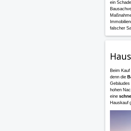
ein Schade
Bausachver
Maßnahmen 
Immobilien
falscher 
Haus
Beim Kauf
denn die
B
Gebäudes i
hohen Nach
eine
schne
Hauskauf g