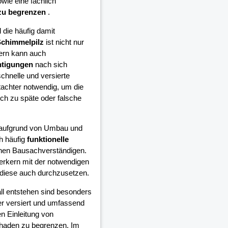
wie eine fachlich
zu begrenzen
.
die häufig damit
chimmelpilz
ist nicht nur
ern kann auch
htigungen
nach sich
schnelle und versierte
achter notwendig, um die
h zu späte oder falsche
e aufgrund von Umbau und
h häufig
funktionelle
inen Bausachverständigen.
erkern mit der notwendigen
diese auch durchzusetzen.
all entstehen sind besonders
er versiert und umfassend
n Einleitung von
chaden zu begrenzen. Im