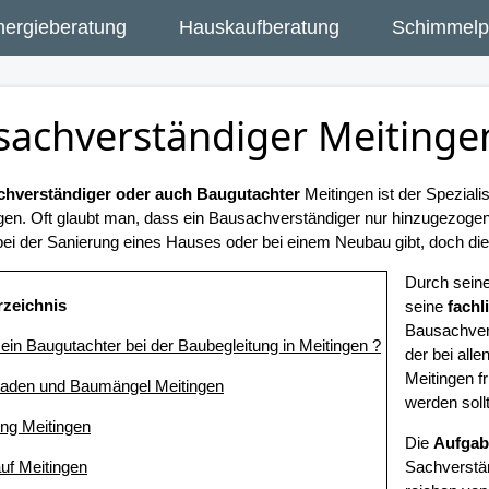
nergieberatung
Hauskaufberatung
Schimmelpi
sachverständiger Meitinge
hverständiger oder auch Baugutachter
Meitingen ist der Speziali
gen. Oft glaubt man, dass ein Bausachverständiger nur hinzugezog
ei der Sanierung eines Hauses oder bei einem Neubau gibt, doch dies 
Durch sein
rzeichnis
seine
fach
Bausachver
t ein Baugutachter bei der Baubegleitung in Meitingen ?
der bei al
Meitingen f
aden und Baumängel Meitingen
werden soll
ung Meitingen
Die
Aufgab
uf Meitingen
Sachverstän