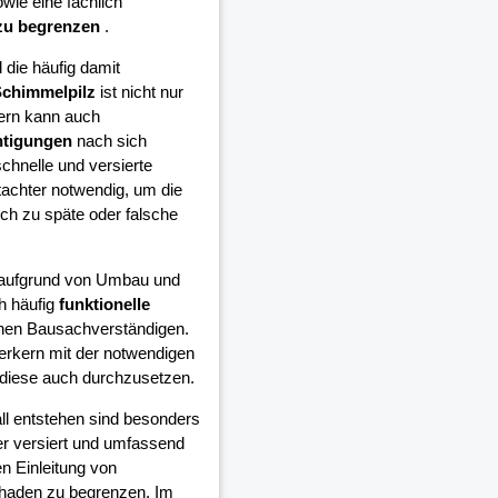
wie eine fachlich
zu begrenzen
.
die häufig damit
chimmelpilz
ist nicht nur
ern kann auch
htigungen
nach sich
schnelle und versierte
achter notwendig, um die
h zu späte oder falsche
e aufgrund von Umbau und
h häufig
funktionelle
inen Bausachverständigen.
erkern mit der notwendigen
diese auch durchzusetzen.
all entstehen sind besonders
er versiert und umfassend
n Einleitung von
chaden zu begrenzen. Im