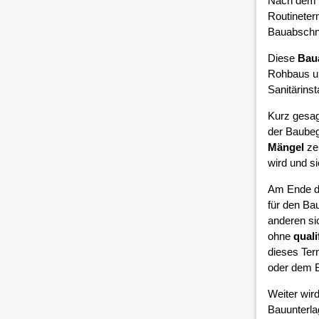
Nach dem 
Routineter
Bauabschni
Diese
Bau
Rohbaus un
Sanitärinsta
Kurz gesag
der Baubeg
Mängel
zei
wird und si
Am Ende d
für den Bau
anderen si
ohne
quali
dieses Ter
oder dem B
Weiter wird
Bauunterla