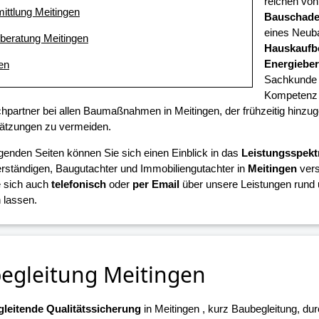
reichen von
ittlung Meitingen
Bauschad
eines Neuba
eberatung Meitingen
Hauskaufb
Energiebe
en
Sachkunde u
Kompetenz i
chpartner bei allen Baumaßnahmen in Meitingen, der frühzeitig hinzu
ätzungen zu vermeiden.
lgenden Seiten können Sie sich einen Einblick in das
Leistungsspek
ständigen, Baugutachter und Immobiliengutachter in
Meitingen
vers
 sich auch
telefonisch
oder
per Email
über unsere Leistungen rund 
 lassen.
egleitung Meitingen
leitende Qualitätssicherung
in Meitingen , kurz Baubegleitung, du