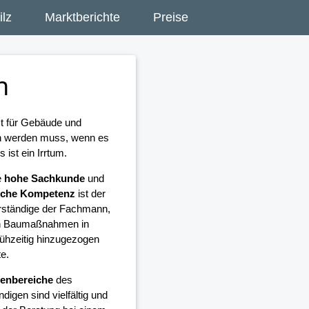
lz
Marktberichte
Preise
n
st für Gebäude und
en werden muss, wenn es
ist ein Irrtum.
e
hohe Sachkunde
und
liche Kompetenz
ist der
ständige der Fachmann,
len Baumaßnahmen in
rühzeitig hinzugezogen
te.
enbereiche
des
digen sind vielfältig und