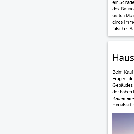
ein Schade
des Bausac
ersten Maß
eines Immo
falscher 
Haus
Beim Kauf
Fragen, de
Gebäudes i
der hohen 
Käufer ein
Hauskauf g