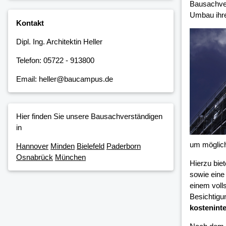
Bausachver
Umbau ihre
Kontakt
Dipl. Ing. Architektin Heller
Telefon: 05722 - 913800
Email: heller@baucampus.de
Hier finden Sie unsere Bausachverständigen
in
um möglic
Hannover
Minden
Bielefeld
Paderborn
Osnabrück
München
Hierzu bie
sowie eine
einem voll
Besichtigu
kosteninte