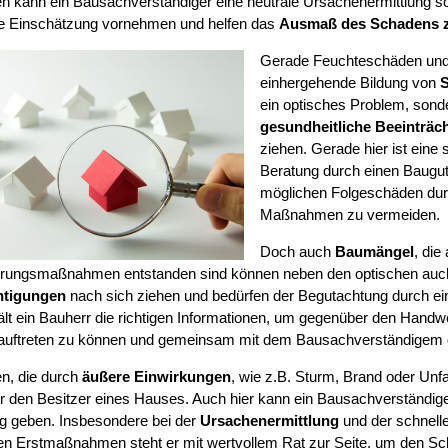
 kann ein Bausachverständiger eine neutrale Ursachenermittlung so
e Einschätzung vornehmen und helfen das
Ausmaß des Schadens 
Gerade Feuchteschäden und 
einhergehende Bildung von
S
ein optisches Problem, sond
gesundheitliche Beeinträc
ziehen. Gerade hier ist eine 
Beratung durch einen Baugut
möglichen Folgeschäden durc
Maßnahmen zu vermeiden.
Doch auch
Baumängel
, di
erungsmaßnahmen entstanden sind können neben den optischen auc
htigungen
nach sich ziehen und bedürfen der Begutachtung durch e
ält ein Bauherr die richtigen Informationen, um gegenüber den Handw
 auftreten zu können und gemeinsam mit dem Bausachverständigem 
n, die durch
äußere Einwirkungen
, wie z.B. Sturm, Brand oder Unf
für den Besitzer eines Hauses. Auch hier kann ein Bausachverständig
ung geben. Insbesondere bei der
Ursachenermittlung
und der schnelle
n Erstmaßnahmen steht er mit wertvollem Rat zur Seite, um den S