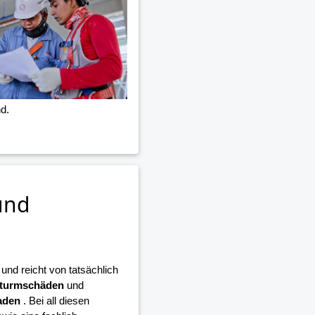
d.
und
nd reicht von tatsächlich
turmschäden
und
aden
. Bei all diesen