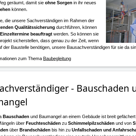
eg geräumt, damit sie
ohne Sorgen
in ihr neues
iehen
können.
ne, die unsere Sachverständigen im Rahmen der
tenden Qualitätssicherung
durchführen, können
Einzeltermine beauftragt
werden. So können sie
projekt sicherstellen, dass genau zu der Zeit, wenn
f der Baustelle benötigen, unsere Bausachverständigen für sie da sin
rmationen zum Thema
Baubegleitung
achverständiger - Bauschaden 
mangel
a
Bauschaden
und Baumangel an einem Gebäude ist breit gefächert u
Mängeln über
Feuchteschäden
zu
Schimmelpilzschäden
und von
S
äden
über
Brandschäden
bis hin zu
Unfallschaden und Anfahrsch