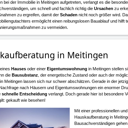
n bei der Immobilie in Meitingen aufgetreten, verlangt es die besond
hverständigen, um schnell und fachlich richtig die
Ursachen
zu erke
nahmen zu ergreifen, damit der
Schaden
nicht noch größer wird. D
biliengutachters ermöglicht einen reibungslosen Bauablauf und hilft 
Sanierungsmaßnahmen zu vermeiden.
kaufberatung in Meitingen
 eines
Hauses
oder einer
Eigentumswohnung
in Meitingen stellen s
nn die
Bausubstanz
, der energetische Zustand oder auch der mögli
n Meitingen lassen sich nur schwer abschätzen. Gerade in der jetzig
Nachfrage nach Häusern und Eigentumswohnungen ein enormer Druck
e
schnelle Entscheidung
verlangt. Doch gerade hier ist besondere V
ilt: gekauft wie besehen!
Mit einer professionellen un
Hauskaufberatung in Meiting
Bausachverständigen gehen S