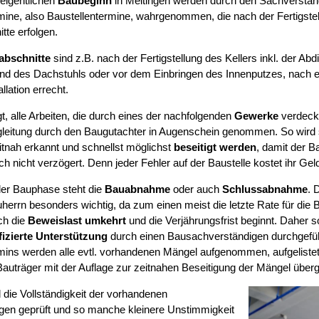
eigentlichen
Baubeginn
in Meitingen werden durch den Sachverstän
mine, also Baustellentermine, wahrgenommen, die nach der Fertigstel
tte erfolgen.
abschnitte
sind z.B. nach der Fertigstellung des Kellers inkl. der Abd
d des Dachstuhls oder vor dem Einbringen des Innenputzes, nach erf
llation errecht.
t, alle Arbeiten, die durch eines der nachfolgenden
Gewerke
verdeckt
leitung durch den Baugutachter in Augenschein genommen. So wird si
tnah erkannt und schnellst möglichst
beseitigt werden
, damit der B
ch nicht verzögert. Denn jeder Fehler auf der Baustelle kostet ihr Gel
er Bauphase steht die
Bauabnahme
oder auch
Schlussabnahme
. 
herrn besonders wichtig, da zum einen meist die letzte Rate für die B
ch die
Beweislast umkehrt
und die Verjährungsfrist beginnt. Daher s
fizierte Unterstützung
durch einen Bausachverständigen durchgefüh
mins werden alle evtl. vorhandenen Mängel aufgenommen, aufgelist
auträger mit der Auflage zur zeitnahen Beseitigung der Mängel über
 die Vollständigkeit der vorhandenen
gen geprüft und so manche kleinere Unstimmigkeit