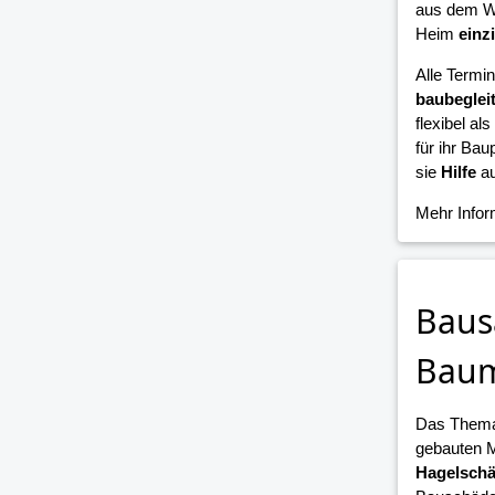
aus dem W
Heim
einz
Alle Termi
baubeglei
flexibel als
für ihr Bau
sie
Hilfe
au
Mehr Info
Baus
Bau
Das Them
gebauten 
Hagelsch