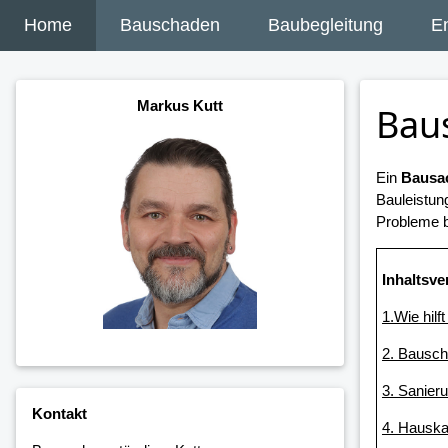
Home
Bauschaden
Baubegleitung
E
Markus Kutt
Bau
Ein
Bausac
Bauleistun
Probleme b
Inhaltsve
1.Wie hilf
2. Bausch
3. Sanier
Kontakt
4. Hauska