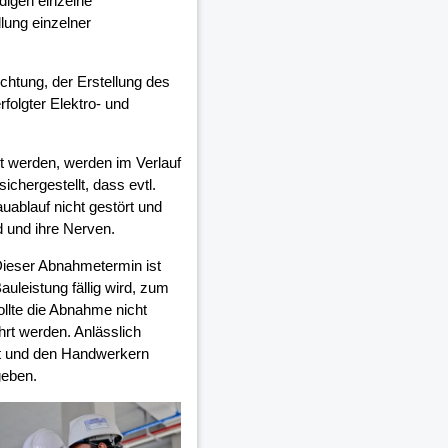
digen einzelne
lung einzelner
ichtung, der Erstellung des
olgter Elektro- und
 werden, werden im Verlauf
chergestellt, dass evtl.
auablauf nicht gestört und
d und ihre Nerven.
Dieser Abnahmetermin ist
auleistung fällig wird, zum
ollte die Abnahme nicht
rt werden. Anlässlich
et und den Handwerkern
geben.