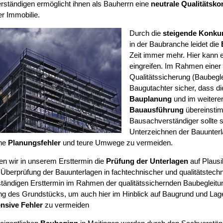
ständigen ermöglicht ihnen als Bauherrn eine
neutrale Qualitätskon
r Immobilie.
Durch die
steigende Konku
in der Baubranche leidet die
Zeit immer mehr. Hier kann e
eingreifen. Im Rahmen einer
Qualitätssicherung (Baubegleit
Baugutachter sicher, dass d
Bauplanung
und im weiteren
Bauausführung
übereinsti
Bausachverständiger sollte 
Unterzeichnen der Bauunter
he
Planungsfehler
und teure Umwege zu vermeiden.
ten wir in unserem Ersttermin die
Prüfung der Unterlagen
auf Plausib
 Überprüfung der Bauunterlagen in fachtechnischer und qualitätstechn
ständigen Ersttermin im Rahmen der qualitätssichernden Baubegleitu
ng des Grundstücks, um auch hier im Hinblick auf Baugrund und La
nsive Fehler
zu vermeiden