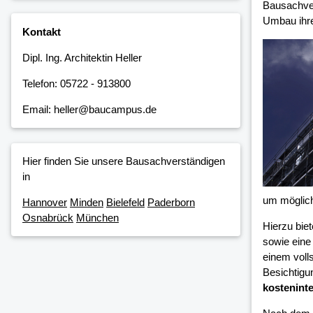
Bausachver
Umbau ihre
Kontakt
Dipl. Ing. Architektin Heller
Telefon: 05722 - 913800
Email: heller@baucampus.de
Hier finden Sie unsere Bausachverständigen
in
um möglic
Hannover
Minden
Bielefeld
Paderborn
Osnabrück
München
Hierzu bie
sowie eine
einem voll
Besichtigu
kosteninte