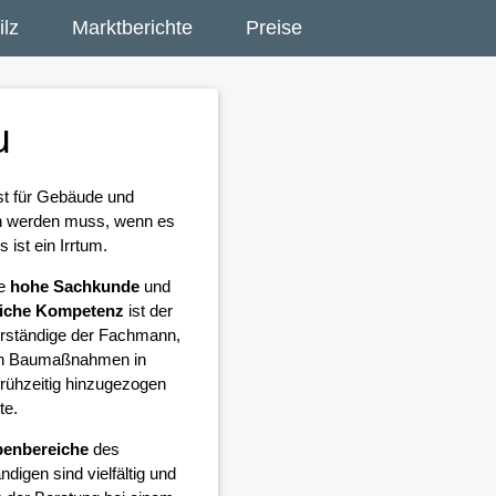
lz
Marktberichte
Preise
u
st für Gebäude und
en werden muss, wenn es
ist ein Irrtum.
ne
hohe Sachkunde
und
liche Kompetenz
ist der
rständige der Fachmann,
len Baumaßnahmen in
rühzeitig hinzugezogen
te.
enbereiche
des
digen sind vielfältig und