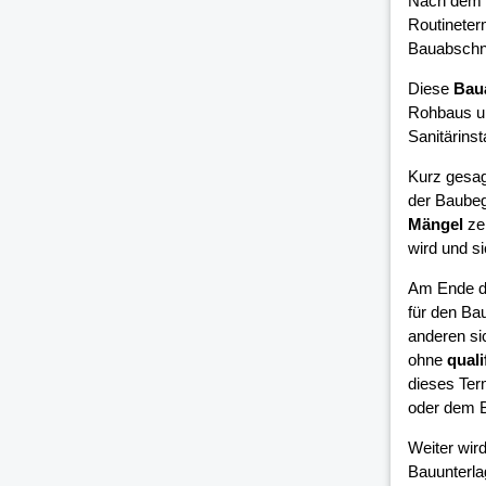
Nach dem 
Routineter
Bauabschni
Diese
Bau
Rohbaus un
Sanitärinsta
Kurz gesag
der Baubeg
Mängel
zei
wird und si
Am Ende d
für den Bau
anderen si
ohne
quali
dieses Ter
oder dem B
Weiter wird
Bauunterla