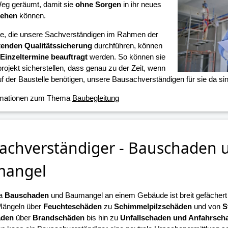
eg geräumt, damit sie
ohne Sorgen
in ihr neues
iehen
können.
ne, die unsere Sachverständigen im Rahmen der
tenden Qualitätssicherung
durchführen, können
Einzeltermine beauftragt
werden. So können sie
projekt sicherstellen, dass genau zu der Zeit, wenn
f der Baustelle benötigen, unsere Bausachverständigen für sie da sin
rmationen zum Thema
Baubegleitung
achverständiger - Bauschaden 
mangel
a
Bauschaden
und Baumangel an einem Gebäude ist breit gefächert u
Mängeln über
Feuchteschäden
zu
Schimmelpilzschäden
und von
S
äden
über
Brandschäden
bis hin zu
Unfallschaden und Anfahrsch