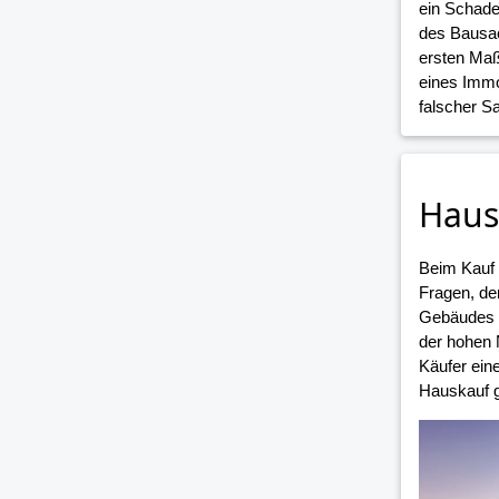
ein Schade
des Bausac
ersten Maß
eines Immo
falscher 
Haus
Beim Kauf
Fragen, de
Gebäudes i
der hohen 
Käufer ein
Hauskauf g