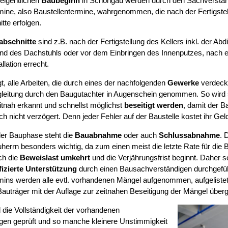
eigentlichen
Baubeginn
in Schongau werden durch den Sachverstän
mine, also Baustellentermine, wahrgenommen, die nach der Fertigstel
tte erfolgen.
abschnitte
sind z.B. nach der Fertigstellung des Kellers inkl. der Abd
d des Dachstuhls oder vor dem Einbringen des Innenputzes, nach erf
llation errecht.
t, alle Arbeiten, die durch eines der nachfolgenden
Gewerke
verdeckt
leitung durch den Baugutachter in Augenschein genommen. So wird si
tnah erkannt und schnellst möglichst
beseitigt werden
, damit der B
ch nicht verzögert. Denn jeder Fehler auf der Baustelle kostet ihr Gel
er Bauphase steht die
Bauabnahme
oder auch
Schlussabnahme
. 
herrn besonders wichtig, da zum einen meist die letzte Rate für die B
ch die
Beweislast umkehrt
und die Verjährungsfrist beginnt. Daher s
fizierte Unterstützung
durch einen Bausachverständigen durchgefüh
mins werden alle evtl. vorhandenen Mängel aufgenommen, aufgelist
auträger mit der Auflage zur zeitnahen Beseitigung der Mängel über
 die Vollständigkeit der vorhandenen
gen geprüft und so manche kleinere Unstimmigkeit