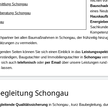
reichen vo
mittlung Schongau
Bauschad
eines Neub
eberatung Schongau
Hauskaufb
Energiebe
gau
Sachkunde 
Kompetenz 
chpartner bei allen Baumaßnahmen in Schongau, der frühzeitig hinz
ätzungen zu vermeiden.
lgenden Seiten können Sie sich einen Einblick in das
Leistungsspek
ständigen, Baugutachter und Immobiliengutachter in
Schongau
vers
 sich auch
telefonisch
oder
per Email
über unsere Leistungen rund 
 lassen.
egleitung Schongau
leitende Qualitätssicherung
in Schongau , kurz Baubegleitung, du