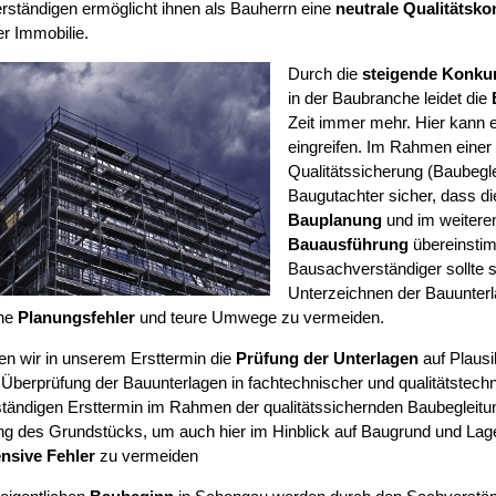
ständigen ermöglicht ihnen als Bauherrn eine
neutrale Qualitätskon
r Immobilie.
Durch die
steigende Konku
in der Baubranche leidet die
Zeit immer mehr. Hier kann e
eingreifen. Im Rahmen einer
Qualitätssicherung (Baubegleit
Baugutachter sicher, dass d
Bauplanung
und im weiteren
Bauausführung
übereinsti
Bausachverständiger sollte 
Unterzeichnen der Bauunter
he
Planungsfehler
und teure Umwege zu vermeiden.
ten wir in unserem Ersttermin die
Prüfung der Unterlagen
auf Plausib
 Überprüfung der Bauunterlagen in fachtechnischer und qualitätstechn
ständigen Ersttermin im Rahmen der qualitätssichernden Baubegleitu
ng des Grundstücks, um auch hier im Hinblick auf Baugrund und La
nsive Fehler
zu vermeiden