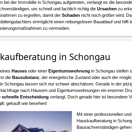
n bei der Immobilie in Schongau aufgetreten, verlangt es die besond
hverständigen, um schnell und fachlich richtig die
Ursachen
zu erke
nahmen zu ergreifen, damit der
Schaden
nicht noch größer wird. D
biliengutachters ermöglicht einen reibungslosen Bauablauf und hilft 
Sanierungsmaßnahmen zu vermeiden.
kaufberatung in Schongau
 eines
Hauses
oder einer
Eigentumswohnung
in Schongau stellen s
nn die
Bausubstanz
, der energetische Zustand oder auch der mögli
n Schongau lassen sich nur schwer abschätzen. Gerade in der jetzig
Nachfrage nach Häusern und Eigentumswohnungen ein enormer Druck
e
schnelle Entscheidung
verlangt. Doch gerade hier ist besondere V
ilt: gekauft wie besehen!
Mit einer professionellen un
Hauskaufberatung in Schong
Bausachverständigen gehen S