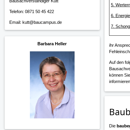
Bausachverständiger Kutt
5. Werter
Telefon: 0871 50 45 422
6. Energi
Email: kutt@baucampus.de
7. Schon
Barbara Heller
ihr Anspre
Fehleinsch
Auf den fo
Bausachver
können Sie
informieren
Baub
Die
baubeg