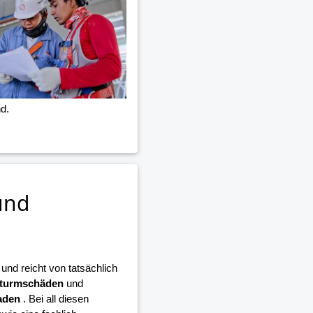
d.
und
nd reicht von tatsächlich
turmschäden
und
aden
. Bei all diesen