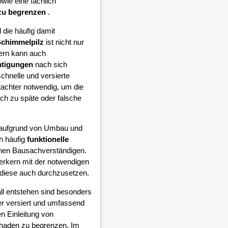
wie eine fachlich
zu begrenzen
.
die häufig damit
chimmelpilz
ist nicht nur
ern kann auch
htigungen
nach sich
schnelle und versierte
achter notwendig, um die
h zu späte oder falsche
e aufgrund von Umbau und
h häufig
funktionelle
inen Bausachverständigen.
erkern mit der notwendigen
diese auch durchzusetzen.
all entstehen sind besonders
er versiert und umfassend
n Einleitung von
chaden zu begrenzen. Im