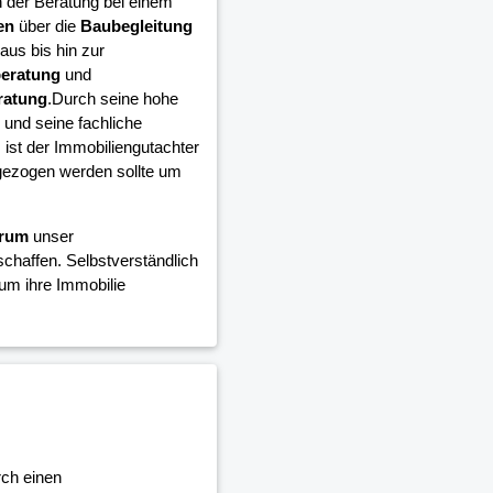
n der Beratung bei einem
en
über die
Baubegleitung
aus bis hin zur
eratung
und
ratung
.Durch seine hohe
und seine fachliche
ist der Immobiliengutachter
ugezogen werden sollte um
trum
unser
chaffen. Selbstverständlich
um ihre Immobilie
rch einen