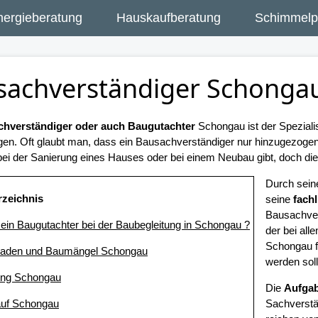
nergieberatung
Hauskaufberatung
Schimmelpi
sachverständiger Schonga
hverständiger oder auch Baugutachter
Schongau ist der Speziali
gen. Oft glaubt man, dass ein Bausachverständiger nur hinzugezog
ei der Sanierung eines Hauses oder bei einem Neubau gibt, doch dies 
Durch sei
rzeichnis
seine
fach
Bausachve
t ein Baugutachter bei der Baubegleitung in Schongau ?
der bei al
Schongau f
haden und Baumängel Schongau
werden soll
ung Schongau
Die
Aufgab
auf Schongau
Sachverstän