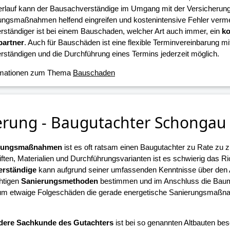
erlauf kann der Bausachverständige im Umgang mit der Versicherun
ungsmaßnahmen helfend eingreifen und kostenintensive Fehler verme
ständiger ist bei einem Bauschaden, welcher Art auch immer, ein
ko
artner
. Auch für Bauschäden ist eine flexible Terminvereinbarung m
ständigen und die Durchführung eines Termins jederzeit möglich.
rmationen zum Thema
Bauschaden
erung - Baugutachter Schongau
erungsmaßnahmen
ist es oft ratsam einen Baugutachter zu Rate zu z
iften, Materialien und Durchführungsvarianten ist es schwierig das R
rständige
kann aufgrund seiner umfassenden Kenntnisse über den
chtigen
Sanierungsmethoden
bestimmen und im Anschluss die Ba
 um etwaige Folgeschäden die gerade energetische Sanierungsmaßn
.
dere Sachkunde des Gutachters
ist bei so genannten Altbauten beso