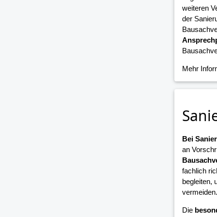
weiteren V
der Sanier
Bausachver
Ansprechp
Bausachver
Mehr Info
Sani
Bei Sani
an Vorschr
Bausachve
fachlich ri
begleiten,
vermeiden
Die
beson