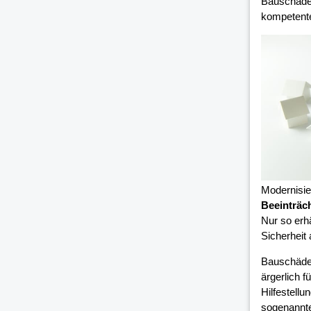
Bauschäden
kompetent
Modernisi
Beeinträc
Nur so erh
Sicherheit
Bauschäde
ärgerlich 
Hilfestell
sogenannte