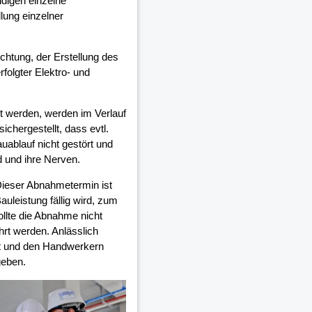
digen einzelne
lung einzelner
ichtung, der Erstellung des
olgter Elektro- und
 werden, werden im Verlauf
chergestellt, dass evtl.
auablauf nicht gestört und
d und ihre Nerven.
Dieser Abnahmetermin ist
auleistung fällig wird, zum
ollte die Abnahme nicht
rt werden. Anlässlich
et und den Handwerkern
geben.