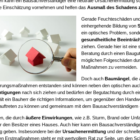
 kann ein Bausachverständiger eine neutrale Ursachenermittlung so
e Einschätzung vornehmen und helfen das
Ausmaß des Schadens 
Gerade Feuchteschäden und 
einhergehende Bildung von
S
ein optisches Problem, sond
gesundheitliche Beeinträc
ziehen. Gerade hier ist eine 
Beratung durch einen Baugut
möglichen Folgeschäden durc
Maßnahmen zu vermeiden.
Doch auch
Baumängel
, di
erungsmaßnahmen entstanden sind können neben den optischen auc
htigungen
nach sich ziehen und bedürfen der Begutachtung durch e
ält ein Bauherr die richtigen Informationen, um gegenüber den Handw
 auftreten zu können und gemeinsam mit dem Bausachverständigem 
n, die durch
äußere Einwirkungen
, wie z.B. Sturm, Brand oder Unf
für den Besitzer eines Hauses. Auch hier kann ein Bausachverständig
ung geben. Insbesondere bei der
Ursachenermittlung
und der schnelle
n Erstmaßnahmen steht er mit wertvollem Rat zur Seite, um den S