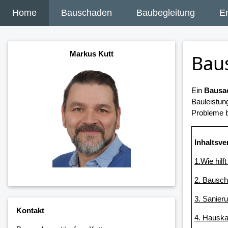
Home
Bauschaden
Baubegleitung
E
Markus Kutt
Bau
Ein
Bausac
Bauleistun
Probleme b
Inhaltsve
1.Wie hilf
2. Bausc
3. Sanier
Kontakt
4. Hausk