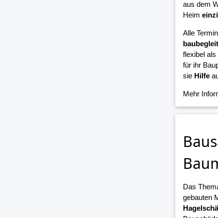
aus dem W
Heim
einz
Alle Termi
baubeglei
flexibel als
für ihr Bau
sie
Hilfe
au
Mehr Info
Baus
Bau
Das Them
gebauten 
Hagelsch