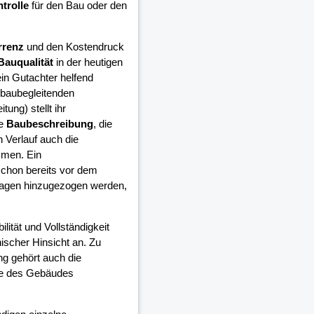
trolle
für den Bau oder den
rrenz
und den Kostendruck
Bauqualität
in der heutigen
in Gutachter helfend
 baubegleitenden
ung) stellt ihr
ie
Baubeschreibung
, die
 Verlauf auch die
mmen. Ein
schon bereits vor dem
lagen hinzugezogen werden,
ilität und Vollständigkeit
ischer Hinsicht an. Zu
ng gehört auch die
ge des Gebäudes